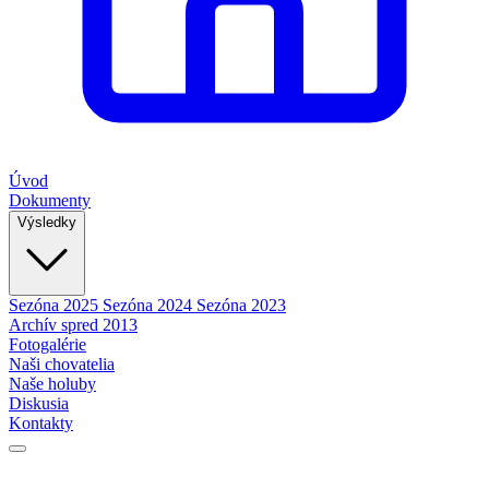
Úvod
Dokumenty
Výsledky
Sezóna 2025
Sezóna 2024
Sezóna 2023
Archív spred 2013
Fotogalérie
Naši chovatelia
Naše holuby
Diskusia
Kontakty