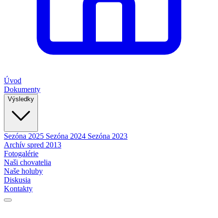
Úvod
Dokumenty
Výsledky
Sezóna 2025
Sezóna 2024
Sezóna 2023
Archív spred 2013
Fotogalérie
Naši chovatelia
Naše holuby
Diskusia
Kontakty